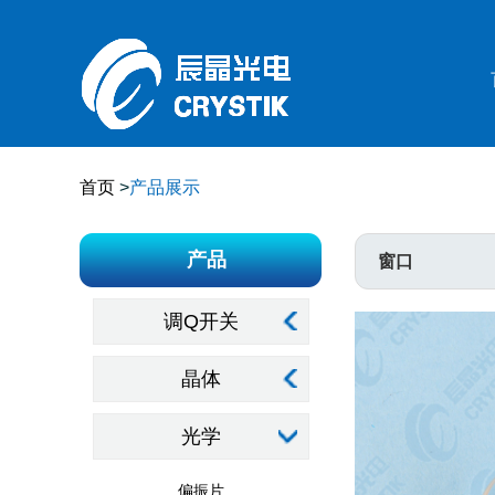
首页
>
产品展示
产品
窗口
调Q开关
晶体
光学
偏振片