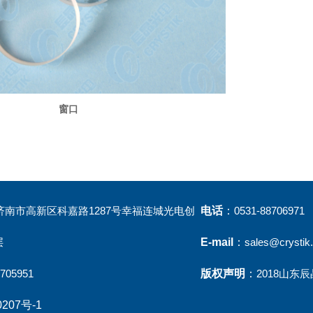
窗口
济南市高新区科嘉路1287号幸福连城光电创
电话
：
0531-88706971
层
E-mail
：
sales@crystik
8705951
版权声明
：
2018山东
207号-1