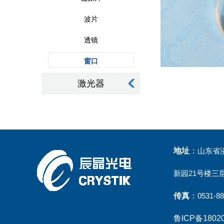
波片
透镜
窗口
激光器
地址
：
山东省
新园21号楼三
传真
：
0531-8
鲁ICP备18020